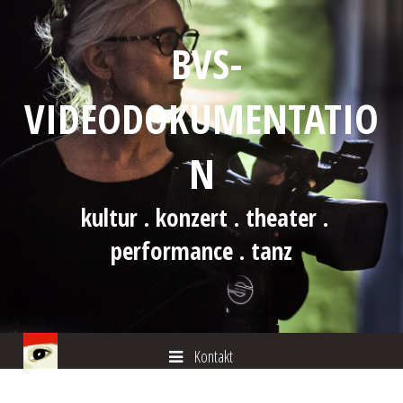
BVS-
VIDEODOKUMENTATIO
N
kultur . konzert . theater .
performance . tanz
Kontakt